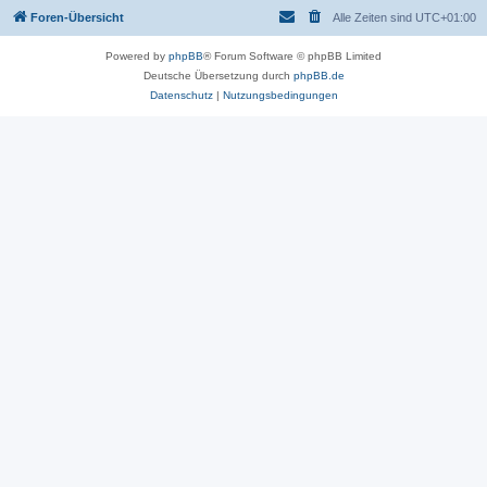
Foren-Übersicht
Alle Zeiten sind
UTC+01:00
Powered by
phpBB
® Forum Software © phpBB Limited
Deutsche Übersetzung durch
phpBB.de
Datenschutz
|
Nutzungsbedingungen