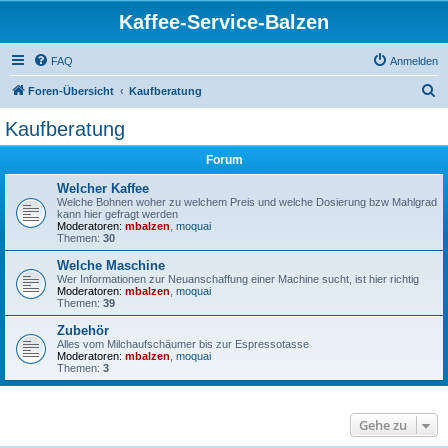
Kaffee-Service-Balzen
FAQ
Anmelden
S
Foren-Übersicht
Kaufberatung
u
Kaufberatung
c
Forum
h
e
Welcher Kaffee
Welche Bohnen woher zu welchem Preis und welche Dosierung bzw Mahlgrad
kann hier gefragt werden
Moderatoren:
mbalzen
,
moquai
Themen:
30
Welche Maschine
Wer Informationen zur Neuanschaffung einer Machine sucht, ist hier richtig
Moderatoren:
mbalzen
,
moquai
Themen:
39
Zubehör
Alles vom Milchaufschäumer bis zur Espressotasse
Moderatoren:
mbalzen
,
moquai
Themen:
3
Gehe zu