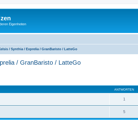
lzen
deren Eigenheiten
lsis / Synthia / Exprelia / GranBaristo / LatteGo
prelia / GranBaristo / LatteGo
eiterte Suche
ANTWORTEN
1
5