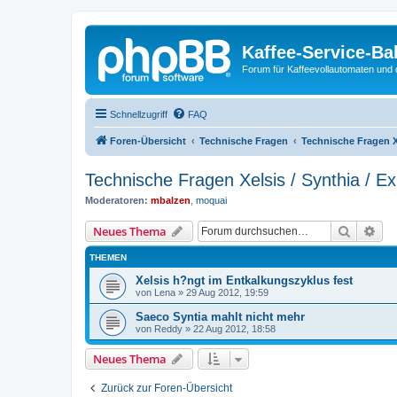
Kaffee-Service-Ba
Forum für Kaffeevollautomaten und 
Schnellzugriff
FAQ
Foren-Übersicht
Technische Fragen
Technische Fragen Xe
Technische Fragen Xelsis / Synthia / Ex
Moderatoren:
mbalzen
,
moquai
Suche
Erw
Neues Thema
THEMEN
Xelsis h?ngt im Entkalkungszyklus fest
von
Lena
»
29 Aug 2012, 19:59
Saeco Syntia mahlt nicht mehr
von
Reddy
»
22 Aug 2012, 18:58
Neues Thema
Zurück zur Foren-Übersicht