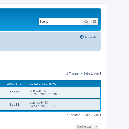
Suche
Erweiterte Suche
Anmelden
2 Themen • Seite
1
von
1
ZUGRIFFE
LETZTER BEITRAG
von
Gast
26209
06 Sep 2012, 13:36
von
reddy
12611
04 Sep 2012, 15:51
2 Themen • Seite
1
von
1
Gehe zu