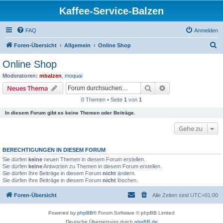
Kaffee-Service-Balzen
FAQ
Anmelden
S
Foren-Übersicht
Allgemein
Online Shop
u
Online Shop
c
Moderatoren:
mbalzen
,
moquai
h
Suche
Erweiterte Suche
Neues Thema
e
0 Themen • Seite
1
von
1
In diesem Forum gibt es keine Themen oder Beiträge.
Gehe zu
BERECHTIGUNGEN IN DIESEM FORUM
Sie dürfen
keine
neuen Themen in diesem Forum erstellen.
Sie dürfen
keine
Antworten zu Themen in diesem Forum erstellen.
Sie dürfen Ihre Beiträge in diesem Forum
nicht
ändern.
Sie dürfen Ihre Beiträge in diesem Forum
nicht
löschen.
Foren-Übersicht
Alle Zeiten sind
UTC+01:00
Powered by
phpBB
® Forum Software © phpBB Limited
Deutsche Übersetzung durch
phpBB.de