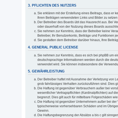
3. PFLICHTEN DES NUTZERS
Sie erklären mit der Erstellung eines Beitrags, dass er 
Ihren Beiträgen verwendeten Links und Bilder zu setze
Der Betreiber des Boards übt das Hausrecht aus. Bei V
oder dauerhaft von der Nutzung dieses Boards ausschlie
Sie nehmen zur Kenntnis, dass der Betreiber keine Verant
Betreiber, Ihr Benutzerkonto, Beiträge und Funktionen je
Sie gestatten dem Betreiber darüber hinaus, Ihre Beitr
4. GENERAL PUBLIC LICENSE
Sie nehmen zur Kenntnis, dass es sich bei phpBB um ein
deutschsprachige Informationen werden durch die deuts
verwendet wird. Sie können insbesondere die Verwendun
5. GEWÄHRLEISTUNG
Der Betreiber haftet mit Ausnahme der Verletzung von Le
grob fahrlässiges Verhalten zurückzuführen sind. Dies 
Die Haftung ist gegenüber Verbrauchern außer bei vors
wesentlicher Vertragspflichten (Kardinalpflichten) auf
begrenzt. Dies gilt auch für mittelbare Folgeschäden 
Die Haftung ist gegenüber Unternehmern außer bei der V
typischerweise vorhersehbaren Schäden und im Übrigen 
Gewinn.
Die Haftungsbegrenzung der Absätze a bis c gilt sinnge