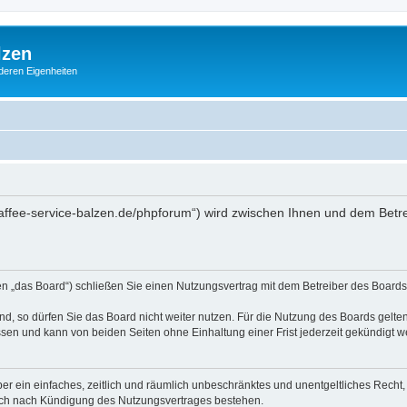
lzen
deren Eigenheiten
//kaffee-service-balzen.de/phpforum“) wird zwischen Ihnen und dem Betr
en „das Board“) schließen Sie einen Nutzungsvertrag mit dem Betreiber des Boards 
, so dürfen Sie das Board nicht weiter nutzen. Für die Nutzung des Boards gelten 
sen und kann von beiden Seiten ohne Einhaltung einer Frist jederzeit gekündigt w
iber ein einfaches, zeitlich und räumlich unbeschränktes und unentgeltliches Rech
auch nach Kündigung des Nutzungsvertrages bestehen.