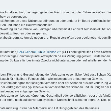
keine Inhalte enthält, die gegen geltendes Recht oder die guten Sitten verstoßen. Si
n bzw. zu verwenden.
erstößen gegen diese Nutzungsbedingungen oder anderer im Board veröffentlicht
ßen und Ihnen ein Hausverbot erteilen.
wortung für die Inhalte von Beiträgen übernimmt, die er nicht selbst erstellt hat 
derzeit zu löschen oder zu sperren.
äge abzuändern, sofern sie gegen o. g. Regeln verstoßen oder geeignet sind, dem 
e unter der „
GNU General Public License v2
“ (GPL) bereitgestellten Foren-Soft
chsprachige Community unter www.phpbb.de zur Verfügung gestellt. Beide haben ke
g der Software für bestimmte Zwecke nicht untersagen oder auf Inhalte fremder F
ben, Körper und Gesundheit und der Verletzung wesentlicher Vertragspflichten (Kard
gilt auch für mittelbare Folgeschäden wie insbesondere entgangenen Gewinn.
ätzlichem oder grob fahrlässigem Verhalten oder bei Schäden aus der Verletzung 
 die bei Vertragsschluss typischerweise vorhersehbaren Schäden und im übrigen de
wie insbesondere entgangenen Gewinn.
erletzung von Leben, Körper und Gesundheit oder vorsätzlichem oder grob fahrläs
der Höhe nach auf die vertragstypischen Durchschnittsschäden begrenzt. Dies gi
mäß auch zugunsten der Mitarbeiter und Erfüllungsgehilfen des Betreibers.