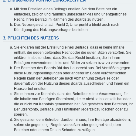
2. EINRÄUMUNG VON NUTZUNGSRECHTEN
Mit dem Erstellen eines Beitrags erteilen Sie dem Betreiber ein
einfaches, zeitlich und räumlich unbeschränktes und unentgeltliches
Recht, Ihren Beitrag im Rahmen des Boards zu nutzen.
Das Nutzungsrecht nach Punkt 2, Unterpunkt a bleibt auch nach
Kündigung des Nutzungsvertrages bestehen.
3. PFLICHTEN DES NUTZERS
Sie erklären mit der Erstellung eines Beitrags, dass er keine Inhalte
enthält, die gegen geltendes Recht oder die guten Sitten verstoßen. Sie
erklären insbesondere, dass Sie das Recht besitzen, die in Ihren
Beiträgen verwendeten Links und Bilder zu setzen bzw. zu verwenden.
Der Betreiber des Boards übt das Hausrecht aus. Bei Verstößen gegen
diese Nutzungsbedingungen oder anderer im Board veröffentlichten
Regeln kann der Betreiber Sie nach Abmahnung zeitweise oder
dauerhaft von der Nutzung dieses Boards ausschließen und Ihnen ein
Hausverbot erteilen.
Sie nehmen zur Kenntnis, dass der Betreiber keine Verantwortung für
die Inhalte von Beiträgen übernimmt, die er nicht selbst erstellt hat oder
die er nicht zur Kenntnis genommen hat. Sie gestatten dem Betreiber, Ihr
Benutzerkonto, Beiträge und Funktionen jederzeit zu löschen oder zu
sperren.
Sie gestatten dem Betreiber darüber hinaus, Ihre Beiträge abzuändern,
sofern sie gegen o. g. Regeln verstoßen oder geeignet sind, dem
Betreiber oder einem Dritten Schaden zuzufügen.