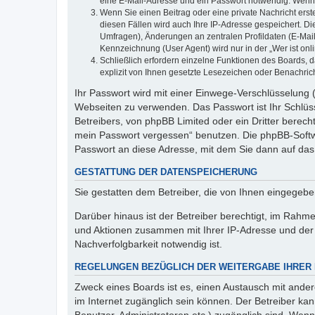
eine E-Mail-Adresse und ein Passwort notwendig. Wenn du
Wenn Sie einen Beitrag oder eine private Nachricht erst
diesen Fällen wird auch Ihre IP-Adresse gespeichert. D
Umfragen), Änderungen an zentralen Profildaten (E-Mai
Kennzeichnung (User Agent) wird nur in der „Wer ist onl
Schließlich erfordern einzelne Funktionen des Boards,
explizit von Ihnen gesetzte Lesezeichen oder Benachric
Ihr Passwort wird mit einer Einwege-Verschlüsselung (
Webseiten zu verwenden. Das Passwort ist Ihr Schlüss
Betreibers, von phpBB Limited oder ein Dritter berec
mein Passwort vergessen“ benutzen. Die phpBB-Softw
Passwort an diese Adresse, mit dem Sie dann auf das
GESTATTUNG DER DATENSPEICHERUNG
Sie gestatten dem Betreiber, die von Ihnen eingegeb
Darüber hinaus ist der Betreiber berechtigt, im Rahm
und Aktionen zusammen mit Ihrer IP-Adresse und der 
Nachverfolgbarkeit notwendig ist.
REGELUNGEN BEZÜGLICH DER WEITERGABE IHRER
Zweck eines Boards ist es, einen Austausch mit andere
im Internet zugänglich sein können. Der Betreiber kan