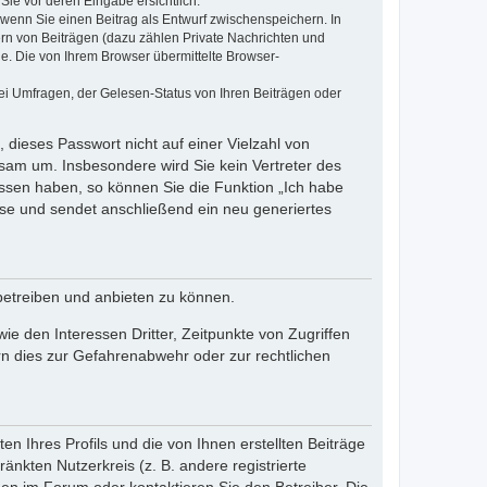
Sie vor deren Eingabe ersichtlich.
, wenn Sie einen Beitrag als Entwurf zwischenspeichern. In
ern von Beiträgen (dazu zählen Private Nachrichten und
e. Die von Ihrem Browser übermittelte Browser-
ei Umfragen, der Gelesen-Status von Ihren Beiträgen oder
 dieses Passwort nicht auf einer Vielzahl von
sam um. Insbesondere wird Sie kein Vertreter des
essen haben, so können Sie die Funktion „Ich habe
se und sendet anschließend ein neu generiertes
betreiben und anbieten zu können.
e den Interessen Dritter, Zeitpunkte von Zugriffen
n dies zur Gefahrenabwehr oder zur rechtlichen
n Ihres Profils und die von Ihnen erstellten Beiträge
änkten Nutzerkreis (z. B. andere registrierte