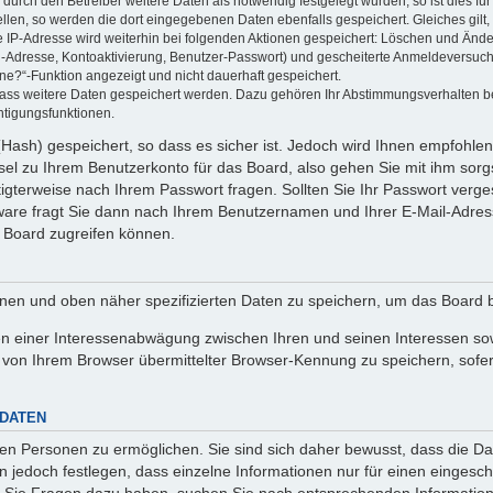
rch den Betreiber weitere Daten als notwendig festgelegt wurden, so ist dies für 
ellen, so werden die dort eingegebenen Daten ebenfalls gespeichert. Gleiches gilt
ie IP-Adresse wird weiterhin bei folgenden Aktionen gespeichert: Löschen und Änd
l-Adresse, Kontoaktivierung, Benutzer-Passwort) und gescheiterte Anmeldeversuch
ine?“-Funktion angezeigt und nicht dauerhaft gespeichert.
 dass weitere Daten gespeichert werden. Dazu gehören Ihr Abstimmungsverhalten b
htigungsfunktionen.
Hash) gespeichert, so dass es sicher ist. Jedoch wird Ihnen empfohlen,
el zu Ihrem Benutzerkonto für das Board, also gehen Sie mit ihm sorg
htigterweise nach Ihrem Passwort fragen. Sollten Sie Ihr Passwort verg
are fragt Sie dann nach Ihrem Benutzernamen und Ihrer E-Mail-Adres
 Board zugreifen können.
enen und oben näher spezifizierten Daten zu speichern, um das Board 
en einer Interessenabwägung zwischen Ihren und seinen Interessen sowi
von Ihrem Browser übermittelter Browser-Kennung zu speichern, sofer
 DATEN
n Personen zu ermöglichen. Sie sind sich daher bewusst, dass die Date
n jedoch festlegen, dass einzelne Informationen nur für einen eingeschr