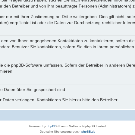
nn Sie Fragen dazu haben, suchen Sie nach entsprechenden Information
für den Betreiber und von ihm beauftragte Personen (Administratoren) z
r nur mit Ihrer Zustimmung an Dritte weitergeben. Dies gilt nicht, so
n) verpflichtet ist oder die Daten zur Durchsetzung rechtlicher Interes
r den von Ihnen angegebenen Kontaktdaten zu kontaktieren, sofern die
andere Benutzer Sie kontaktieren, sofern Sie dies in Ihrem persönlichen
, die die phpBB-Software umfassen. Sofern der Betreiber in anderen Be
rmieren.
he Daten über Sie gespeichert sind.
 Daten verlangen. Kontaktieren Sie hierzu bitte den Betreiber.
Powered by
phpBB
® Forum Software © phpBB Limited
Deutsche Übersetzung durch
phpBB.de