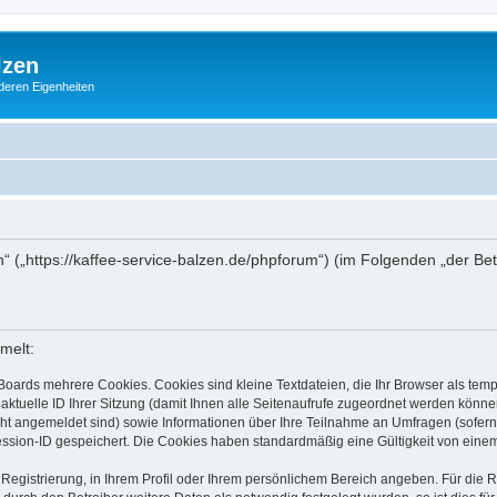
lzen
deren Eigenheiten
en“ („https://kaffee-service-balzen.de/phpforum“) (im Folgenden „der Be
melt:
Boards mehrere Cookies. Cookies sind kleine Textdateien, die Ihr Browser als tem
 aktuelle ID Ihrer Sitzung (damit Ihnen alle Seitenaufrufe zugeordnet werden könne
cht angemeldet sind) sowie Informationen über Ihre Teilnahme an Umfragen (sofern
ession-ID gespeichert. Die Cookies haben standardmäßig eine Gültigkeit von einem 
 Registrierung, in Ihrem Profil oder Ihrem persönlichem Bereich angeben. Für die