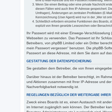
eine E-Mail-Adresse und ein Passwort notwendig. Wenn du
Wenn Sie einen Beitrag oder eine private Nachricht erst
diesen Fällen wird auch Ihre IP-Adresse gespeichert. D
Umfragen), Änderungen an zentralen Profildaten (E-Mai
Kennzeichnung (User Agent) wird nur in der „Wer ist onl
Schließlich erfordern einzelne Funktionen des Boards,
explizit von Ihnen gesetzte Lesezeichen oder Benachric
Ihr Passwort wird mit einer Einwege-Verschlüsselung (
Webseiten zu verwenden. Das Passwort ist Ihr Schlüss
Betreibers, von phpBB Limited oder ein Dritter berec
mein Passwort vergessen“ benutzen. Die phpBB-Softw
Passwort an diese Adresse, mit dem Sie dann auf das
GESTATTUNG DER DATENSPEICHERUNG
Sie gestatten dem Betreiber, die von Ihnen eingegeb
Darüber hinaus ist der Betreiber berechtigt, im Rahm
und Aktionen zusammen mit Ihrer IP-Adresse und der 
Nachverfolgbarkeit notwendig ist.
REGELUNGEN BEZÜGLICH DER WEITERGABE IHRER
Zweck eines Boards ist es, einen Austausch mit andere
im Internet zugänglich sein können. Der Betreiber kan