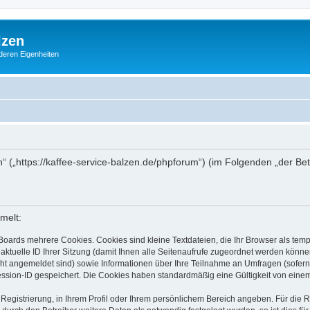
lzen
deren Eigenheiten
en“ („https://kaffee-service-balzen.de/phpforum“) (im Folgenden „der Be
melt:
Boards mehrere Cookies. Cookies sind kleine Textdateien, die Ihr Browser als tem
 aktuelle ID Ihrer Sitzung (damit Ihnen alle Seitenaufrufe zugeordnet werden könne
cht angemeldet sind) sowie Informationen über Ihre Teilnahme an Umfragen (sofern
ession-ID gespeichert. Die Cookies haben standardmäßig eine Gültigkeit von einem 
 Registrierung, in Ihrem Profil oder Ihrem persönlichem Bereich angeben. Für die