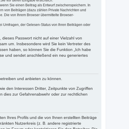
Sie vor deren Eingabe ersichtlich.
, wenn Sie einen Beitrag als Entwurf zwischenspeichern. In
ern von Beiträgen (dazu zählen Private Nachrichten und
e. Die von Ihrem Browser übermittelte Browser-
ei Umfragen, der Gelesen-Status von Ihren Beiträgen oder
 dieses Passwort nicht auf einer Vielzahl von
sam um. Insbesondere wird Sie kein Vertreter des
essen haben, so können Sie die Funktion „Ich habe
se und sendet anschließend ein neu generiertes
betreiben und anbieten zu können.
e den Interessen Dritter, Zeitpunkte von Zugriffen
n dies zur Gefahrenabwehr oder zur rechtlichen
n Ihres Profils und die von Ihnen erstellten Beiträge
änkten Nutzerkreis (z. B. andere registrierte