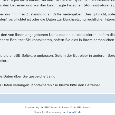
nn Sie Fragen dazu haben, suchen Sie nach entsprechenden Information
für den Betreiber und von ihm beauftragte Personen (Administratoren) z
r nur mit Ihrer Zustimmung an Dritte weitergeben. Dies gilt nicht, so
n) verpflichtet ist oder die Daten zur Durchsetzung rechtlicher Interes
r den von Ihnen angegebenen Kontaktdaten zu kontaktieren, sofern die
andere Benutzer Sie kontaktieren, sofern Sie dies in Ihrem persönlichen
, die die phpBB-Software umfassen. Sofern der Betreiber in anderen Be
rmieren.
he Daten über Sie gespeichert sind.
 Daten verlangen. Kontaktieren Sie hierzu bitte den Betreiber.
Powered by
phpBB
® Forum Software © phpBB Limited
Deutsche Übersetzung durch
phpBB.de