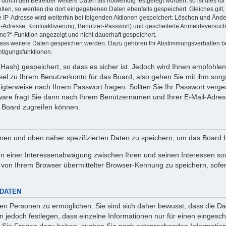
rch den Betreiber weitere Daten als notwendig festgelegt wurden, so ist dies für 
ellen, so werden die dort eingegebenen Daten ebenfalls gespeichert. Gleiches gilt
ie IP-Adresse wird weiterhin bei folgenden Aktionen gespeichert: Löschen und Änd
l-Adresse, Kontoaktivierung, Benutzer-Passwort) und gescheiterte Anmeldeversuch
ine?“-Funktion angezeigt und nicht dauerhaft gespeichert.
 dass weitere Daten gespeichert werden. Dazu gehören Ihr Abstimmungsverhalten b
htigungsfunktionen.
Hash) gespeichert, so dass es sicher ist. Jedoch wird Ihnen empfohlen,
el zu Ihrem Benutzerkonto für das Board, also gehen Sie mit ihm sorg
htigterweise nach Ihrem Passwort fragen. Sollten Sie Ihr Passwort verg
are fragt Sie dann nach Ihrem Benutzernamen und Ihrer E-Mail-Adres
 Board zugreifen können.
enen und oben näher spezifizierten Daten zu speichern, um das Board 
en einer Interessenabwägung zwischen Ihren und seinen Interessen sowi
von Ihrem Browser übermittelter Browser-Kennung zu speichern, sofer
 DATEN
n Personen zu ermöglichen. Sie sind sich daher bewusst, dass die Date
n jedoch festlegen, dass einzelne Informationen nur für einen eingeschr