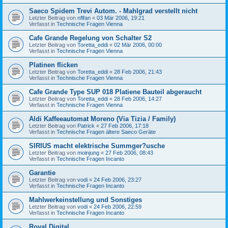
Saeco Spidem Trevi Autom. - Mahlgrad verstellt nicht
Letzter Beitrag von
nflfan
«
03 Mär 2006, 19:21
Verfasst in
Technische Fragen Vienna
Cafe Grande Regelung von Schalter S2
Letzter Beitrag von
Toretta_eddi
«
02 Mär 2006, 00:00
Verfasst in
Technische Fragen Vienna
Platinen flicken
Letzter Beitrag von
Toretta_eddi
«
28 Feb 2006, 21:43
Verfasst in
Technische Fragen Vienna
Cafe Grande Type SUP 018 Platiene Bauteil abgeraucht
Letzter Beitrag von
Toretta_eddi
«
28 Feb 2006, 14:27
Verfasst in
Technische Fragen Vienna
Aldi Kaffeeautomat Moreno (Via Tizia / Family)
Letzter Beitrag von
Patrick
«
27 Feb 2006, 17:18
Verfasst in
Technische Fragen ältere Saeco Geräte
SIRIUS macht elektrische Summger?usche
Letzter Beitrag von
moinjung
«
27 Feb 2006, 08:43
Verfasst in
Technische Fragen Incanto
Garantie
Letzter Beitrag von
vodi
«
24 Feb 2006, 23:27
Verfasst in
Technische Fragen Incanto
Mahlwerkeinstellung und Sonstiges
Letzter Beitrag von
vodi
«
24 Feb 2006, 22:59
Verfasst in
Technische Fragen Incanto
Royal Digital