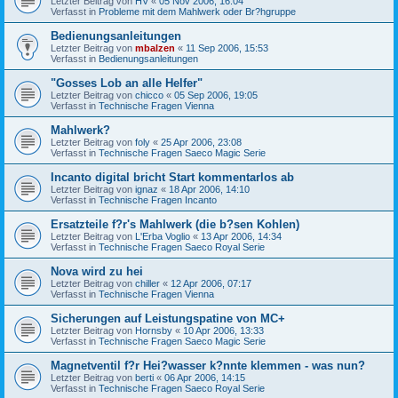
Letzter Beitrag von
HV
«
05 Nov 2006, 16:04
Verfasst in
Probleme mit dem Mahlwerk oder Br?hgruppe
Bedienungsanleitungen
Letzter Beitrag von
mbalzen
«
11 Sep 2006, 15:53
Verfasst in
Bedienungsanleitungen
"Gosses Lob an alle Helfer"
Letzter Beitrag von
chicco
«
05 Sep 2006, 19:05
Verfasst in
Technische Fragen Vienna
Mahlwerk?
Letzter Beitrag von
foly
«
25 Apr 2006, 23:08
Verfasst in
Technische Fragen Saeco Magic Serie
Incanto digital bricht Start kommentarlos ab
Letzter Beitrag von
ignaz
«
18 Apr 2006, 14:10
Verfasst in
Technische Fragen Incanto
Ersatzteile f?r's Mahlwerk (die b?sen Kohlen)
Letzter Beitrag von
L'Erba Voglio
«
13 Apr 2006, 14:34
Verfasst in
Technische Fragen Saeco Royal Serie
Nova wird zu hei
Letzter Beitrag von
chiller
«
12 Apr 2006, 07:17
Verfasst in
Technische Fragen Vienna
Sicherungen auf Leistungspatine von MC+
Letzter Beitrag von
Hornsby
«
10 Apr 2006, 13:33
Verfasst in
Technische Fragen Saeco Magic Serie
Magnetventil f?r Hei?wasser k?nnte klemmen - was nun?
Letzter Beitrag von
berti
«
06 Apr 2006, 14:15
Verfasst in
Technische Fragen Saeco Royal Serie