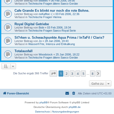
Letzter Beitrag von
bobbes
«
06 Feb 2006, 09:56
Verfasst in
Technische Fragen ältere Saeco Geräte
Cafe Grande Es blinkt nur noch die rote Bohne.
Letzter Beitrag von
noKaffee:-(
«
03 Feb 2006, 22:36
Verfasst in
Technische Fragen Vienna
Royal Digital Getriebe
Letzter Beitrag von
Bobi
«
03 Feb 2006, 19:34
Verfasst in
Technische Fragen Saeco Royal Serie
St?rken u. Schwachpunkte Aqua Prima / InTaFil / Claris?
Letzter Beitrag von
Jo
«
28 Jan 2006, 19:43
Verfasst in
Wasserh?rte, Intenza und Entkalkung
Totalausfall
Letzter Beitrag von
Woodstock
«
25 Jan 2006, 18:22
Verfasst in
Technische Fragen ältere Saeco Geräte
Seite
1
von
8
1
2
3
4
5
8
Nächst
Die Suche ergab 366 Treffer
…
Gehe zu
Foren-Übersicht
Alle Zeiten sind
UTC+01:00
Powered by
phpBB
® Forum Software © phpBB Limited
Deutsche Übersetzung durch
phpBB.de
Datenschutz
|
Nutzungsbedingungen