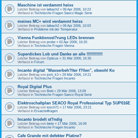
Maschine ist verdammt heiss
Letzter Beitrag von
laibach2
«
06 Apr 2006, 10:23
Verfasst in
Technische Fragen Saeco Magic Serie
meines MC+ wird verdammt heiss
Letzter Beitrag von
laibach2
«
06 Apr 2006, 10:03
Verfasst in
Probleme mit der Temperatur
Vienna Funktionsst?rung LEDs brennen
Letzter Beitrag von
probe
«
02 Apr 2006, 16:20
Verfasst in
Technische Fragen Vienna
Superdickes Lob und Danke an alle !!!!!!!!!!!!!
Letzter Beitrag von
Opticus
«
31 Mär 2006, 16:35
Verfasst in
Forum
Incanto digital "Wasserbeh?lter f?llen", obwohl Ko
Letzter Beitrag von
josh_k3
«
29 Mär 2006, 14:21
Verfasst in
Technische Fragen Incanto
Royal Digital Plus
Letzter Beitrag von
Bobi
«
29 Mär 2006, 13:09
Verfasst in
Technische Fragen Saeco Royal Serie
Elektroschaltplan SEACO Royal Professional Typ SUP016E
Letzter Beitrag von
tosch71
«
17 Mär 2006, 23:21
Verfasst in
Ersatzteilfragen
Incanto brodelt st?ndig
Letzter Beitrag von
biete
«
17 Mär 2006, 16:09
Verfasst in
Technische Fragen Incanto
Cafe Grande mit defekter Platine?