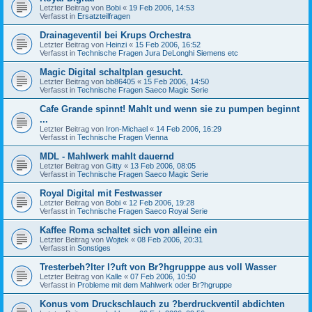
Letzter Beitrag von
Bobi
«
19 Feb 2006, 14:53
Verfasst in
Ersatzteilfragen
Drainageventil bei Krups Orchestra
Letzter Beitrag von
Heinzi
«
15 Feb 2006, 16:52
Verfasst in
Technische Fragen Jura DeLonghi Siemens etc
Magic Digital schaltplan gesucht.
Letzter Beitrag von
bb86405
«
15 Feb 2006, 14:50
Verfasst in
Technische Fragen Saeco Magic Serie
Cafe Grande spinnt! Mahlt und wenn sie zu pumpen beginnt
...
Letzter Beitrag von
Iron-Michael
«
14 Feb 2006, 16:29
Verfasst in
Technische Fragen Vienna
MDL - Mahlwerk mahlt dauernd
Letzter Beitrag von
Gitty
«
13 Feb 2006, 08:05
Verfasst in
Technische Fragen Saeco Magic Serie
Royal Digital mit Festwasser
Letzter Beitrag von
Bobi
«
12 Feb 2006, 19:28
Verfasst in
Technische Fragen Saeco Royal Serie
Kaffee Roma schaltet sich von alleine ein
Letzter Beitrag von
Wojtek
«
08 Feb 2006, 20:31
Verfasst in
Sonstiges
Tresterbeh?lter l?uft von Br?hgrupppe aus voll Wasser
Letzter Beitrag von
Kalle
«
07 Feb 2006, 10:50
Verfasst in
Probleme mit dem Mahlwerk oder Br?hgruppe
Konus vom Druckschlauch zu ?berdruckventil abdichten