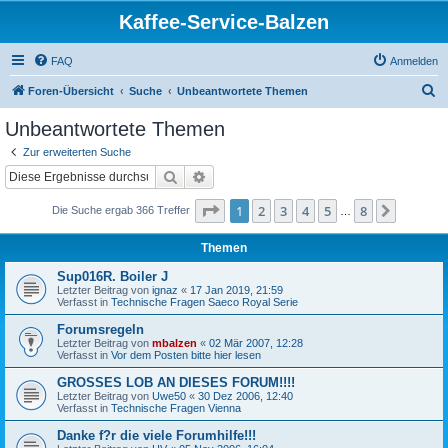
Kaffee-Service-Balzen
FAQ
Anmelden
S
Foren-Übersicht
Suche
Unbeantwortete Themen
u
Unbeantwortete Themen
c
Zur erweiterten Suche
h
Suche
Erweiterte Suche
e
Seite
1
von
8
1
2
3
4
5
8
Nächst
Die Suche ergab 366 Treffer
…
Themen
Sup016R. Boiler J
Letzter Beitrag von
ignaz
«
17 Jan 2019, 21:59
Verfasst in
Technische Fragen Saeco Royal Serie
Forumsregeln
Letzter Beitrag von
mbalzen
«
02 Mär 2007, 12:28
Verfasst in
Vor dem Posten bitte hier lesen
GROSSES LOB AN DIESES FORUM!!!!
Letzter Beitrag von
Uwe50
«
30 Dez 2006, 12:40
Verfasst in
Technische Fragen Vienna
Danke f?r die viele Forumhilfe!!!