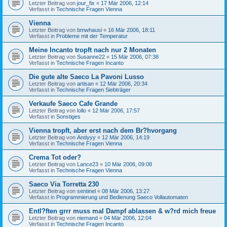
Letzter Beitrag von
jour_fix
«
17 Mär 2006, 12:14
Verfasst in
Technische Fragen Vienna
Vienna
Letzter Beitrag von
bmwhausi
«
16 Mär 2006, 18:11
Verfasst in
Probleme mit der Temperatur
Meine Incanto tropft nach nur 2 Monaten
Letzter Beitrag von
Susanne22
«
15 Mär 2006, 07:38
Verfasst in
Technische Fragen Incanto
Die gute alte Saeco La Pavoni Lusso
Letzter Beitrag von
artisan
«
12 Mär 2006, 20:34
Verfasst in
Technische Fragen Siebträger
Verkaufe Saeco Cafe Grande
Letzter Beitrag von
lollo
«
12 Mär 2006, 17:57
Verfasst in
Sonstiges
Vienna tropft, aber erst nach dem Br?hvorgang
Letzter Beitrag von
Andyyy
«
12 Mär 2006, 14:19
Verfasst in
Technische Fragen Vienna
Crema Tot oder?
Letzter Beitrag von
Lance23
«
10 Mär 2006, 09:08
Verfasst in
Technische Fragen Vienna
Saeco Via Torretta 230
Letzter Beitrag von
sentinel
«
08 Mär 2006, 13:27
Verfasst in
Programmierung und Bedienung Saeco Vollautomaten
Entl?ften grrr muss mal Dampf ablassen & w?rd mich freue
Letzter Beitrag von
niemand
«
04 Mär 2006, 12:04
Verfasst in
Technische Fragen Incanto