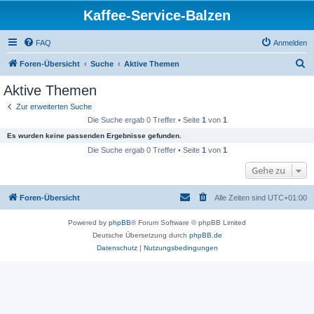
Kaffee-Service-Balzen
FAQ
Anmelden
S
Foren-Übersicht
Suche
Aktive Themen
u
Aktive Themen
c
Zur erweiterten Suche
h
Die Suche ergab 0 Treffer • Seite
1
von
1
e
Es wurden keine passenden Ergebnisse gefunden.
Die Suche ergab 0 Treffer • Seite
1
von
1
Gehe zu
Foren-Übersicht
Alle Zeiten sind
UTC+01:00
Powered by
phpBB
® Forum Software © phpBB Limited
Deutsche Übersetzung durch
phpBB.de
Datenschutz
|
Nutzungsbedingungen