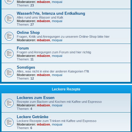
Moderatoren:
mbalzen
,
moquai
Themen:
23
Wasserh?rte, Intenza und Entkalkung
Alles rund ums Wasser und Kalk
Moderatoren:
mbalzen
,
moquai
Themen:
27
Online Shop
Fragen, Kritik und Anregungen zu unserem Online-Shop bitte hier
Moderatoren:
mbalzen
,
moquai
Forum
Fragen und Anregungen zum Forum sind hier richtig
Moderatoren:
mbalzen
,
moquai
Themen:
11
Sonstiges
Alles, was nicht in eine der anderen Kategorien f?llt
Moderatoren:
mbalzen
,
moquai
Themen:
12
Leckere Rezepte
Leckeres zum Essen
Rezepte zum Backen und Kochen mit Kaffee und Espresso
Moderatoren:
mbalzen
,
moquai
Themen:
4
Leckere Getränke
Leckere Rezepte zum Trinken mit Kaffee und Espresso
Moderatoren:
mbalzen
,
moquai
Themen:
6