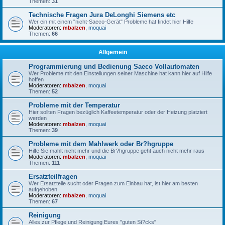
Themen:
31
Technische Fragen Jura DeLonghi Siemens etc
Wer ein mit einem "nicht-Saeco-Gerät" Probleme hat findet hier Hilfe
Moderatoren:
mbalzen
,
moquai
Themen:
66
Allgemein
Programmierung und Bedienung Saeco Vollautomaten
Wer Probleme mit den Einstellungen seiner Maschine hat kann hier auf Hilfe
hoffen
Moderatoren:
mbalzen
,
moquai
Themen:
52
Probleme mit der Temperatur
Hier sollten Fragen bezüglich Kaffeetemperatur oder der Heizung platziert
werden
Moderatoren:
mbalzen
,
moquai
Themen:
39
Probleme mit dem Mahlwerk oder Br?hgruppe
Hilfe Sie mahlt nicht mehr und die Br?hgruppe geht auch nicht mehr raus
Moderatoren:
mbalzen
,
moquai
Themen:
111
Ersatzteilfragen
Wer Ersatzteile sucht oder Fragen zum Einbau hat, ist hier am besten
aufgehoben
Moderatoren:
mbalzen
,
moquai
Themen:
67
Reinigung
Alles zur Pflege und Reinigung Eures "guten St?cks"