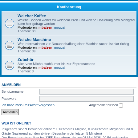
Kaufberatung
Welcher Kaffee
Welche Bohnen woher zu welchem Preis und welche Dosierung bzw Mahlgrad
kann hier gefragt werden
Moderatoren:
mbalzen
,
moquai
Themen:
30
Welche Maschine
Wer Informationen zur Neuanschaffung einer Machine sucht, ist hier richtig
Moderatoren:
mbalzen
,
moquai
Themen:
39
Zubehör
Alles vom Milchaufschäumer bis zur Espressotasse
Moderatoren:
mbalzen
,
moquai
Themen:
3
ANMELDEN
Benutzername:
Passwort:
Ich habe mein Passwort vergessen
Angemeldet bleiben
WER IST ONLINE?
Insgesamt sind
9
Besucher online :: 1 sichtbares Mitglied, 0 unsichtbare Mitglieder und 8
Gäste (basierend auf den aktiven Besuchern der letzten 5 Minuten)
Der Besucherrekord liegt bei
1355
Besuchern, die am 05 Mai 2026, 20:54 gleichzeitig