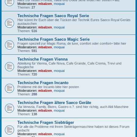
Alles zur neuen Primea, Talea und Odea Serie findet hier seinen Platz
Moderatoren:
mbalzen
,
moquai
Themen:
27
Technische Fragen Saeco Royal Serie
Hier könnt Ihr Euch über die Tücken der Technik Eures Saeco Royal Geräts
austauschen
Moderatoren:
mbalzen
,
moquai
Themen:
516
Technische Fragen Saeco Magic Serie
Fragen speziell zur Magic Roma, de luxe, comfort oder comfort+ bitte hier
Moderatoren:
mbalzen
,
moquai
Themen:
591
Technische Fragen Vienna
Abteilung für Vienna, Cafe Nova, Cafe Grande, Cafe Crema, Trevi und
Baugleiche
Moderatoren:
mbalzen
,
moquai
Themen:
720
Technische Fragen Incanto
Probleme mit der Incanto bitte hier posten
Moderatoren:
mbalzen
,
moquai
Themen:
288
Technische Fragen ältere Saeco Geräte
Via Venezia, Family, Bistro, Gastro o.?. sind hier richtig, auch Aldi Maschine
Moderatoren:
mbalzen
,
moquai
Themen:
138
Technische Fragen Siebträger
Für alle die Probleme mit ihrem Siebträgermaschine haben ist dieses Forum
gedacht
Moderatoren:
mbalzen
,
moquai