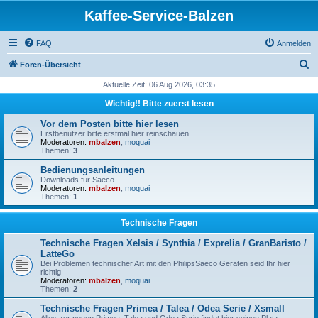
Kaffee-Service-Balzen
FAQ
Anmelden
S
Foren-Übersicht
u
Aktuelle Zeit: 06 Aug 2026, 03:35
c
Wichtig!! Bitte zuerst lesen
h
Vor dem Posten bitte hier lesen
e
Erstbenutzer bitte erstmal hier reinschauen
Moderatoren:
mbalzen
,
moquai
Themen:
3
Bedienungsanleitungen
Downloads für Saeco
Moderatoren:
mbalzen
,
moquai
Themen:
1
Technische Fragen
Technische Fragen Xelsis / Synthia / Exprelia / GranBaristo /
LatteGo
Bei Problemen technischer Art mit den PhilipsSaeco Geräten seid Ihr hier
richtig
Moderatoren:
mbalzen
,
moquai
Themen:
2
Technische Fragen Primea / Talea / Odea Serie / Xsmall