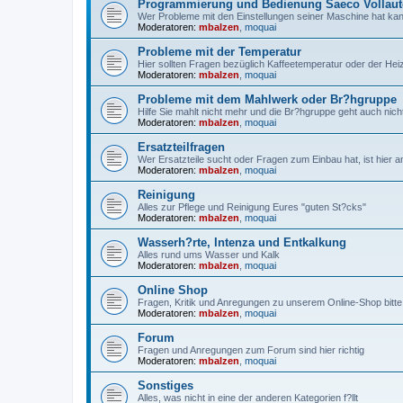
Programmierung und Bedienung Saeco Vollau
Wer Probleme mit den Einstellungen seiner Maschine hat kann 
Moderatoren:
mbalzen
,
moquai
Probleme mit der Temperatur
Hier sollten Fragen bezüglich Kaffeetemperatur oder der Hei
Moderatoren:
mbalzen
,
moquai
Probleme mit dem Mahlwerk oder Br?hgruppe
Hilfe Sie mahlt nicht mehr und die Br?hgruppe geht auch nic
Moderatoren:
mbalzen
,
moquai
Ersatzteilfragen
Wer Ersatzteile sucht oder Fragen zum Einbau hat, ist hier
Moderatoren:
mbalzen
,
moquai
Reinigung
Alles zur Pflege und Reinigung Eures "guten St?cks"
Moderatoren:
mbalzen
,
moquai
Wasserh?rte, Intenza und Entkalkung
Alles rund ums Wasser und Kalk
Moderatoren:
mbalzen
,
moquai
Online Shop
Fragen, Kritik und Anregungen zu unserem Online-Shop bitte 
Moderatoren:
mbalzen
,
moquai
Forum
Fragen und Anregungen zum Forum sind hier richtig
Moderatoren:
mbalzen
,
moquai
Sonstiges
Alles, was nicht in eine der anderen Kategorien f?llt