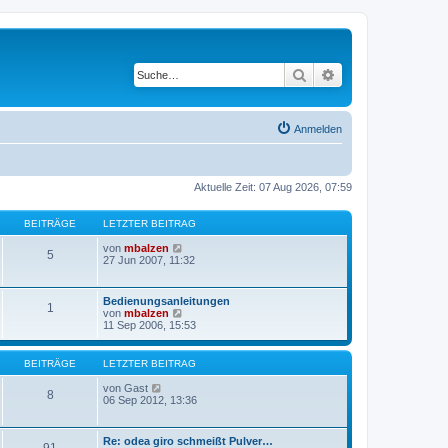
Suche
Erweiterte Suche
Anmelden
Aktuelle Zeit: 07 Aug 2026, 07:59
BEITRÄGE
LETZTER BEITRAG
N
von
mbalzen
5
e
27 Jun 2007, 11:32
u
e
s
Bedienungsanleitungen
1
t
N
von
mbalzen
e
e
11 Sep 2006, 15:53
r
u
B
e
e
s
BEITRÄGE
LETZTER BEITRAG
i
t
t
e
N
von
Gast
r
8
r
e
06 Sep 2012, 13:36
a
B
u
g
e
e
i
s
Re: odea giro schmeißt Pulver…
t
t