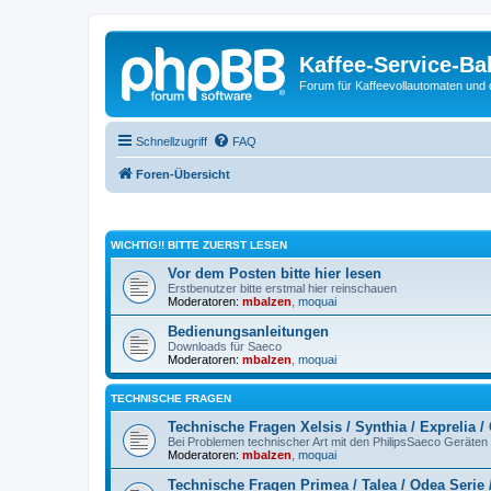
Kaffee-Service-Ba
Forum für Kaffeevollautomaten und 
Schnellzugriff
FAQ
Foren-Übersicht
WICHTIG!! BITTE ZUERST LESEN
Vor dem Posten bitte hier lesen
Erstbenutzer bitte erstmal hier reinschauen
Moderatoren:
mbalzen
,
moquai
Bedienungsanleitungen
Downloads für Saeco
Moderatoren:
mbalzen
,
moquai
TECHNISCHE FRAGEN
Technische Fragen Xelsis / Synthia / Exprelia /
Bei Problemen technischer Art mit den PhilipsSaeco Geräten se
Moderatoren:
mbalzen
,
moquai
Technische Fragen Primea / Talea / Odea Serie 