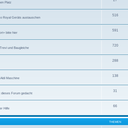
27
nen Platz
516
eco Royal Geräts austauschen
591
t+ bitte hier
720
Trevi und Baugleiche
288
138
h Aldi Maschine
31
st dieses Forum gedacht
66
r Hilfe
THEMEN