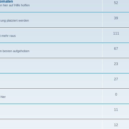
tomaten
52
hier auf Hilfe hoffen
39
zung platziert werden
111
ht mehr raus
67
 am besten aufgehoben
23
27
0
hier
11
12