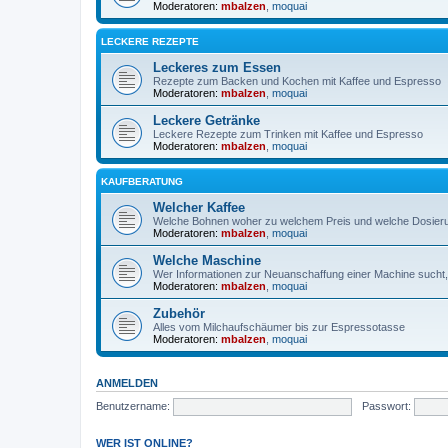
Moderatoren:
mbalzen
,
moquai
LECKERE REZEPTE
Leckeres zum Essen
Rezepte zum Backen und Kochen mit Kaffee und Espresso
Moderatoren:
mbalzen
,
moquai
Leckere Getränke
Leckere Rezepte zum Trinken mit Kaffee und Espresso
Moderatoren:
mbalzen
,
moquai
KAUFBERATUNG
Welcher Kaffee
Welche Bohnen woher zu welchem Preis und welche Dosieru
Moderatoren:
mbalzen
,
moquai
Welche Maschine
Wer Informationen zur Neuanschaffung einer Machine sucht, is
Moderatoren:
mbalzen
,
moquai
Zubehör
Alles vom Milchaufschäumer bis zur Espressotasse
Moderatoren:
mbalzen
,
moquai
ANMELDEN
Benutzername:
Passwort:
WER IST ONLINE?