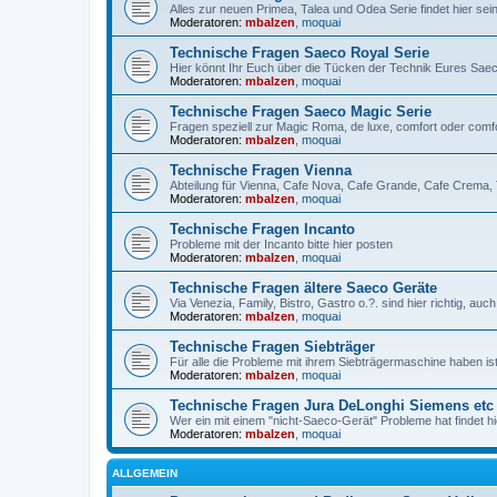
Alles zur neuen Primea, Talea und Odea Serie findet hier sei
Moderatoren:
mbalzen
,
moquai
Technische Fragen Saeco Royal Serie
Hier könnt Ihr Euch über die Tücken der Technik Eures Sa
Moderatoren:
mbalzen
,
moquai
Technische Fragen Saeco Magic Serie
Fragen speziell zur Magic Roma, de luxe, comfort oder comfor
Moderatoren:
mbalzen
,
moquai
Technische Fragen Vienna
Abteilung für Vienna, Cafe Nova, Cafe Grande, Cafe Crema, 
Moderatoren:
mbalzen
,
moquai
Technische Fragen Incanto
Probleme mit der Incanto bitte hier posten
Moderatoren:
mbalzen
,
moquai
Technische Fragen ältere Saeco Geräte
Via Venezia, Family, Bistro, Gastro o.?. sind hier richtig, auc
Moderatoren:
mbalzen
,
moquai
Technische Fragen Siebträger
Für alle die Probleme mit ihrem Siebträgermaschine haben i
Moderatoren:
mbalzen
,
moquai
Technische Fragen Jura DeLonghi Siemens etc
Wer ein mit einem "nicht-Saeco-Gerät" Probleme hat findet hie
Moderatoren:
mbalzen
,
moquai
ALLGEMEIN