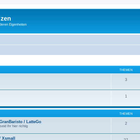
lzen
deren Eigenheiten
THEMEN
3
1
THEMEN
 GranBaristo / LatteGo
2
id Ihr hier richtig
/ Xsmall