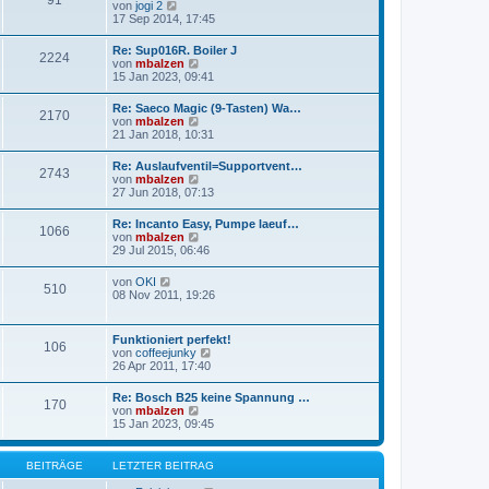
91
N
von
jogi 2
r
e
e
17 Sep 2014, 17:45
a
r
u
g
B
e
Re: Sup016R. Boiler J
e
2224
s
N
von
mbalzen
i
t
e
15 Jan 2023, 09:41
t
e
u
r
r
e
a
Re: Saeco Magic (9-Tasten) Wa…
B
2170
s
g
N
von
mbalzen
e
t
e
21 Jan 2018, 10:31
i
e
u
t
r
e
r
Re: Auslaufventil=Supportvent…
B
2743
s
a
N
von
mbalzen
e
t
g
e
27 Jun 2018, 07:13
i
e
u
t
r
e
r
Re: Incanto Easy, Pumpe laeuf…
B
1066
s
a
N
von
mbalzen
e
t
g
e
29 Jul 2015, 06:46
i
e
u
t
r
e
r
N
von
OKI
B
510
s
a
e
08 Nov 2011, 19:26
e
t
g
u
i
e
e
t
r
s
r
Funktioniert perfekt!
B
106
t
a
N
von
coffeejunky
e
e
g
e
26 Apr 2011, 17:40
i
r
u
t
B
e
r
Re: Bosch B25 keine Spannung …
e
170
s
a
N
von
mbalzen
i
t
g
e
15 Jan 2023, 09:45
t
e
u
r
r
e
a
B
s
g
BEITRÄGE
LETZTER BEITRAG
e
t
i
e