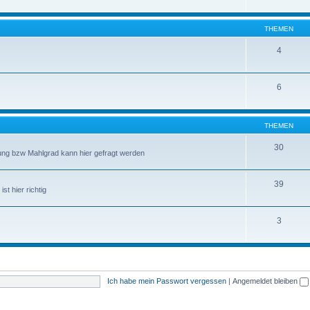
THEMEN
4
6
THEMEN
30
ng bzw Mahlgrad kann hier gefragt werden
39
t hier richtig
3
Ich habe mein Passwort vergessen
|
Angemeldet bleiben