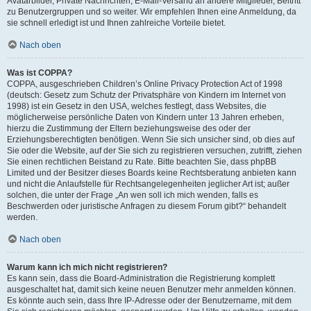
Avatarbilder, Private Nachrichten, E-Mail-Versand an andere Mitglieder, Beitritt
zu Benutzergruppen und so weiter. Wir empfehlen Ihnen eine Anmeldung, da
sie schnell erledigt ist und Ihnen zahlreiche Vorteile bietet.
Nach oben
Was ist COPPA?
COPPA, ausgeschrieben Children’s Online Privacy Protection Act of 1998
(deutsch: Gesetz zum Schutz der Privatsphäre von Kindern im Internet von
1998) ist ein Gesetz in den USA, welches festlegt, dass Websites, die
möglicherweise persönliche Daten von Kindern unter 13 Jahren erheben,
hierzu die Zustimmung der Eltern beziehungsweise des oder der
Erziehungsberechtigten benötigen. Wenn Sie sich unsicher sind, ob dies auf
Sie oder die Website, auf der Sie sich zu registrieren versuchen, zutrifft, ziehen
Sie einen rechtlichen Beistand zu Rate. Bitte beachten Sie, dass phpBB
Limited und der Besitzer dieses Boards keine Rechtsberatung anbieten kann
und nicht die Anlaufstelle für Rechtsangelegenheiten jeglicher Art ist; außer
solchen, die unter der Frage „An wen soll ich mich wenden, falls es
Beschwerden oder juristische Anfragen zu diesem Forum gibt?“ behandelt
werden.
Nach oben
Warum kann ich mich nicht registrieren?
Es kann sein, dass die Board-Administration die Registrierung komplett
ausgeschaltet hat, damit sich keine neuen Benutzer mehr anmelden können.
Es könnte auch sein, dass Ihre IP-Adresse oder der Benutzername, mit dem