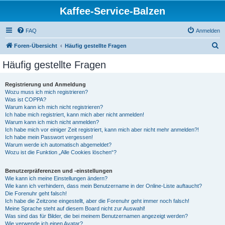
Kaffee-Service-Balzen
FAQ
Anmelden
S
Foren-Übersicht
Häufig gestellte Fragen
u
Häufig gestellte Fragen
c
h
Registrierung und Anmeldung
Wozu muss ich mich registrieren?
e
Was ist COPPA?
Warum kann ich mich nicht registrieren?
Ich habe mich registriert, kann mich aber nicht anmelden!
Warum kann ich mich nicht anmelden?
Ich habe mich vor einiger Zeit registriert, kann mich aber nicht mehr anmelden?!
Ich habe mein Passwort vergessen!
Warum werde ich automatisch abgemeldet?
Wozu ist die Funktion „Alle Cookies löschen“?
Benutzerpräferenzen und -einstellungen
Wie kann ich meine Einstellungen ändern?
Wie kann ich verhindern, dass mein Benutzername in der Online-Liste auftaucht?
Die Forenuhr geht falsch!
Ich habe die Zeitzone eingestellt, aber die Forenuhr geht immer noch falsch!
Meine Sprache steht auf diesem Board nicht zur Auswahl!
Was sind das für Bilder, die bei meinem Benutzernamen angezeigt werden?
Wie verwende ich einen Avatar?