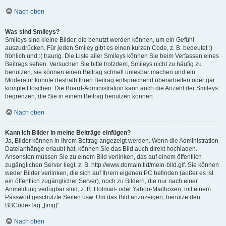
Nach oben
Was sind Smileys?
Smileys sind kleine Bilder, die benutzt werden können, um ein Gefühl
auszudrücken. Für jeden Smiley gibt es einen kurzen Code, z. B. bedeutet :)
fröhlich und :( traurig. Die Liste aller Smileys können Sie beim Verfassen eines
Beitrags sehen. Versuchen Sie bitte trotzdem, Smileys nicht zu häufig zu
benutzen, sie können einen Beitrag schnell unlesbar machen und ein
Moderator könnte deshalb Ihren Beitrag entsprechend überarbeiten oder gar
komplett löschen. Die Board-Administration kann auch die Anzahl der Smileys
begrenzen, die Sie in einem Beitrag benutzen können.
Nach oben
Kann ich Bilder in meine Beiträge einfügen?
Ja, Bilder können in Ihrem Beitrag angezeigt werden. Wenn die Administration
Dateianhänge erlaubt hat, können Sie das Bild auch direkt hochladen.
Ansonsten müssen Sie zu einem Bild verlinken, das auf einem öffentlich
zugänglichen Server liegt, z. B. http://www.domain.tld/mein-bild.gif. Sie können
weder Bilder verlinken, die sich auf Ihrem eigenen PC befinden (außer es ist
ein öffentlich zugänglicher Server), noch zu Bildern, die nur nach einer
Anmeldung verfügbar sind, z. B. Hotmail- oder Yahoo-Mailboxen, mit einem
Passwort geschützte Seiten usw. Um das Bild anzuzeigen, benutze den
BBCode-Tag „[img]“.
Nach oben