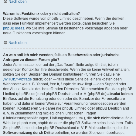
Nach oben
Warum ist Funktion x oder y nicht enthalten?
Diese Software wurde von phpBB Limited geschrieben. Wenn Sie denken,
dass eine Funktion implementiert werden sollte, dann besuchen Sie
phpBB Ideas
, wo Sie Ihre Stimme für bestehende Vorschläge abgeben oder
neue Funktionen vorschlagen können.
Nach oben
An wen soll ich mich wenden, falls es Beschwerden oder juristische
Anfragen zu diesem Forum gibt?
Jeder Administrator, der auf der „Das Team“-Seite aufgeführt ist, ist ein
geeigneter Kontakt für Ihre Beschwerde. Wenn Sie so keine Antwort erhalten,
sollten Sie den Besitzer der Domain kontaktieren (führen Sie dazu eine
„WHOIS“-Abfrage
durch) oder — falls diese Seite bei einem kostenlosen
Webhoster wie z. B. Yahoo!, free.fr, funpic.de usw. liegt — den Support oder
den Abuse-Kontakt des betreffenden Dienstes. Bitte beachten Sie, dass phpBB
Limited (phpBB.com) und phpBB Deutschland e. V. (phpBB.de)
absolut keinen
Einfluss
auf die Benutzung oder den oder die Benutzer der Forensoftware
haben und dafür in keiner Weise zur Verantwortung herangezogen werden
können. Kontaktieren Sie daher nie phpBB Limited oder phpBB Deutschland
e. V. in Zusammenhang mit jeglichen juristischen Fragen
(Unterlassungserklärungen, Haftungsfragen usw.), die
sich nicht direkt
auf die
Website phpbb.com, phpbb.de oder die phpBB-Software selbst beziehen. Falls
Sie phpBB Limited oder phpBB Deutschland e. V. E-Mails schreiben, die die
Softwarenutzung durch Dritte
betreffen, so werden Sie, wenn überhaupt,