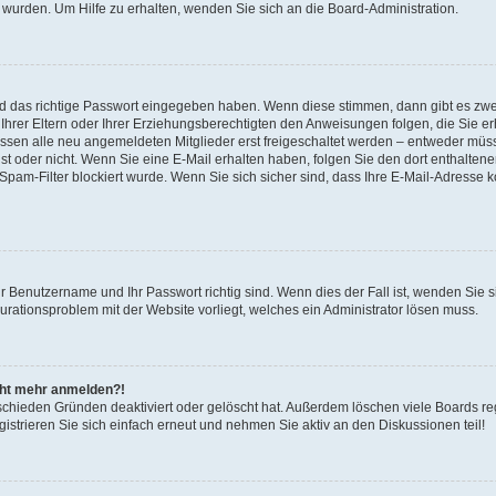
 wurden. Um Hilfe zu erhalten, wenden Sie sich an die Board-Administration.
nd das richtige Passwort eingegeben haben. Wenn diese stimmen, dann gibt es zw
Ihrer Eltern oder Ihrer Erziehungsberechtigten den Anweisungen folgen, die Sie erh
üssen alle neu angemeldeten Mitglieder erst freigeschaltet werden – entweder müsse
 ist oder nicht. Wenn Sie eine E-Mail erhalten haben, folgen Sie den dort enthalte
pam-Filter blockiert wurde. Wenn Sie sich sicher sind, dass Ihre E-Mail-Adresse 
hr Benutzername und Ihr Passwort richtig sind. Wenn dies der Fall ist, wenden Sie
gurationsproblem mit der Website vorliegt, welches ein Administrator lösen muss.
icht mehr anmelden?!
schieden Gründen deaktiviert oder gelöscht hat. Außerdem löschen viele Boards reg
strieren Sie sich einfach erneut und nehmen Sie aktiv an den Diskussionen teil!