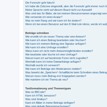
Die Forenuhr geht falsch!
Ich habe die Zeitzone eingestellt, aber die Forenuhr geht immer noch f
Meine Sprache steht auf diesem Board nicht zur Auswahl!
Was sind das für Bilder, die bei meinem Benutzernamen angezeigt we
Wie verwende ich einen Avatar?
Was ist mein Rang und wie kann ich ihn ändern?
Wenn ich bei einem Benutzer auf den E-Mail-Link klicke, werde ich au
Beiträge schreiben
Wie erstelle ich ein neues Thema oder eine Antwort?
Wie kann ich einen Beitrag bearbeiten oder löschen?
Wie kann ich meinem Beitrag eine Signatur anfügen?
Wie kann ich eine Umfrage erstellen?
Wieso kann ich nicht mehr Antwortmöglichkeiten erstellen?
Wie bearbeite oder lösche ich eine Umfrage?
Warum kann ich auf bestimmte Foren nicht zugreifen?
Weshalb kann ich keine Dateianhänge anfügen?
Weshalb wurde ich verwarnt?
Wie kann ich Beiträge den Moderatoren melden?
Was bewirkt die „Speichern“-Schaltfläche beim Schreiben eines Beitra
Warum muss mein Beitrag erst freigegeben werden?
Wie markiere ich ein Thema als neu?
Textformatierung und Thementypen
Was ist BBCode?
Kann ich HTML benutzen?
Was sind Smileys?
Kann ich Bilder in meine Beiträge einfügen?
Was sind globale Bekanntmachungen?