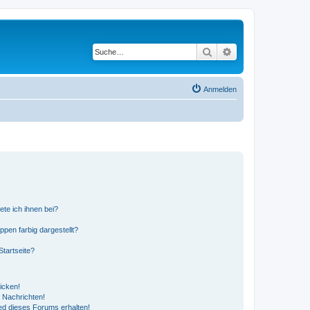
Suche
Erweiterte Suche
Anmelden
ete ich ihnen bei?
en farbig dargestellt?
tartseite?
icken!
 Nachrichten!
ed dieses Forums erhalten!