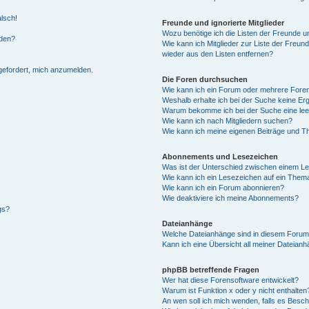
alsch!
Freunde und ignorierte Mitglieder
Wozu benötige ich die Listen der Freunde un
rden?
Wie kann ich Mitglieder zur Liste der Freund
wieder aus den Listen entfernen?
fgefordert, mich anzumelden.
Die Foren durchsuchen
Wie kann ich ein Forum oder mehrere For
Weshalb erhalte ich bei der Suche keine Er
Warum bekomme ich bei der Suche eine lee
Wie kann ich nach Mitgliedern suchen?
Wie kann ich meine eigenen Beiträge und T
Abonnements und Lesezeichen
Was ist der Unterschied zwischen einem L
Wie kann ich ein Lesezeichen auf ein Them
Wie kann ich ein Forum abonnieren?
Wie deaktiviere ich meine Abonnements?
gs?
Dateianhänge
Welche Dateianhänge sind in diesem Forum
Kann ich eine Übersicht all meiner Dateian
phpBB betreffende Fragen
Wer hat diese Forensoftware entwickelt?
Warum ist Funktion x oder y nicht enthalten
An wen soll ich mich wenden, falls es Besc