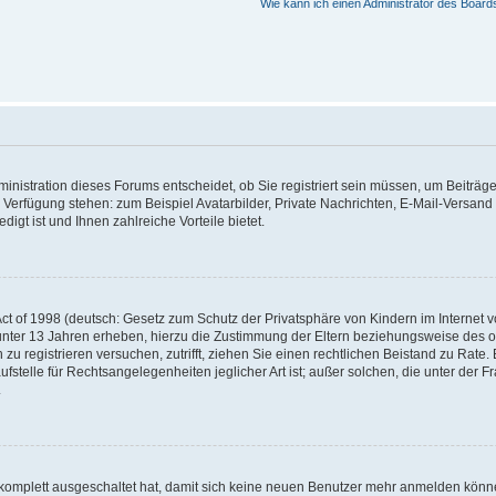
Wie kann ich einen Administrator des Board
nistration dieses Forums entscheidet, ob Sie registriert sein müssen, um Beiträge z
ur Verfügung stehen: zum Beispiel Avatarbilder, Private Nachrichten, E-Mail-Versand
igt ist und Ihnen zahlreiche Vorteile bietet.
t of 1998 (deutsch: Gesetz zum Schutz der Privatsphäre von Kindern im Internet vo
unter 13 Jahren erheben, hierzu die Zustimmung der Eltern beziehungsweise des o
h zu registrieren versuchen, zutrifft, ziehen Sie einen rechtlichen Beistand zu Rat
stelle für Rechtsangelegenheiten jeglicher Art ist; außer solchen, die unter der 
.
 komplett ausgeschaltet hat, damit sich keine neuen Benutzer mehr anmelden könne