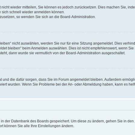
rt nicht wieder mitteilen, Sie können es jedoch zurücksetzen. Dies machen Sie, in
e sich schnell wieder anmelden können.
ckzusetzen, so wenden Sie sich an die Board-Administration.
ben“ nicht auswählen, werden Sie nur für eine Sitzung angemeldet. Dies verhinde
et bleiben“ beim Anmelden auswählen. Dies ist nicht empfehlenswert, wenn Sie s
steht, dann wurde sie vermutlich von der Board-Administration ausgeschaltet.
 hat und die dafür sorgen, dass Sie im Forum angemeldet bleiben. Außerdem ermögl
ktiviert wurden. Wenn Sie Probleme bei der An- oder Abmeldung haben, kann es hel
en in der Datenbank des Boards gespeichert. Um diese zu ändern, gehen Sie in den 
rt können Sie alle Ihre Einstellungen ändern.