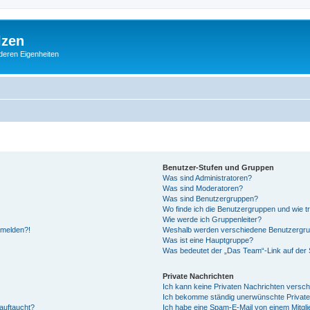
lzen
deren Eigenheiten
Benutzer-Stufen und Gruppen
Was sind Administratoren?
Was sind Moderatoren?
Was sind Benutzergruppen?
Wo finde ich die Benutzergruppen und wie tr
Wie werde ich Gruppenleiter?
anmelden?!
Weshalb werden verschiedene Benutzergrupp
Was ist eine Hauptgruppe?
Was bedeutet der „Das Team“-Link auf der S
Private Nachrichten
Ich kann keine Privaten Nachrichten versch
Ich bekomme ständig unerwünschte Private
auftaucht?
Ich habe eine Spam-E-Mail von einem Mitgli