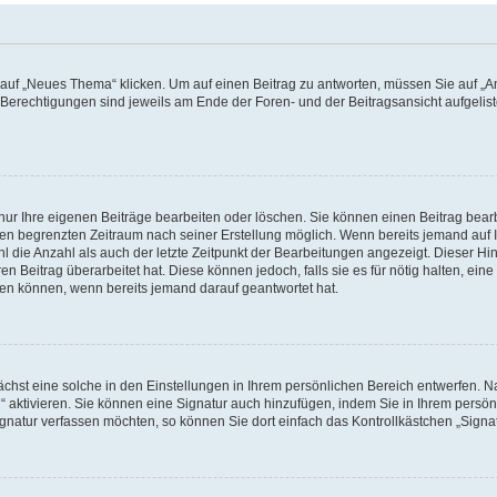
f „Neues Thema“ klicken. Um auf einen Beitrag zu antworten, müssen Sie auf „Ant
e Berechtigungen sind jeweils am Ende der Foren- und der Beitragsansicht aufgeliste
nur Ihre eigenen Beiträge bearbeiten oder löschen. Sie können einen Beitrag bear
nen begrenzten Zeitraum nach seiner Erstellung möglich. Wenn bereits jemand auf Ih
 die Anzahl als auch der letzte Zeitpunkt der Bearbeitungen angezeigt. Dieser Hi
 Beitrag überarbeitet hat. Diese können jedoch, falls sie es für nötig halten, eine 
hen können, wenn bereits jemand darauf geantwortet hat.
hst eine solche in den Einstellungen in Ihrem persönlichen Bereich entwerfen. Na
 aktivieren. Sie können eine Signatur auch hinzufügen, indem Sie in Ihrem persö
gnatur verfassen möchten, so können Sie dort einfach das Kontrollkästchen „Signa