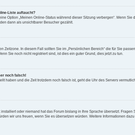
ine-Liste auftaucht?
 eine Option „Meinen Online-Status während dieser Sitzung verbergen“. Wenn Sie d
rden dann als unsichtbarer Besucher gezählt.
n Zeitzone. In diesem Fall sollten Sie im „Persönlichen Bereich“ die für Sie passend
 Sie noch nicht registriert sind, ist dies ein guter Grund, dies jetzt zu tun.
mer noch falsch!
ellt haben und die Zeit trotzdem noch falsch ist, geht die Uhr des Servers vermutlic
 installiert oder niemand hat das Forum bislang in Ihre Sprache übersetzt. Fragen 
t, würden wir uns freuen, wenn Sie es übersetzen würden. Weitere Informationen da