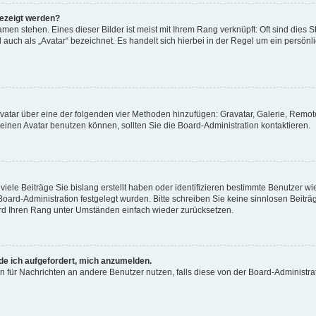
gezeigt werden?
men stehen. Eines dieser Bilder ist meist mit Ihrem Rang verknüpft: Oft sind dies S
auch als „Avatar“ bezeichnet. Es handelt sich hierbei in der Regel um ein persönl
 Avatar über eine der folgenden vier Methoden hinzufügen: Gravatar, Galerie, Rem
inen Avatar benutzen können, sollten Sie die Board-Administration kontaktieren.
iele Beiträge Sie bislang erstellt haben oder identifizieren bestimmte Benutzer
 Board-Administration festgelegt wurden. Bitte schreiben Sie keine sinnlosen Beit
wird Ihren Rang unter Umständen einfach wieder zurücksetzen.
rde ich aufgefordert, mich anzumelden.
ion für Nachrichten an andere Benutzer nutzen, falls diese von der Board-Administ