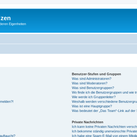
lzen
deren Eigenheiten
Benutzer-Stufen und Gruppen
Was sind Administratoren?
Was sind Moderatoren?
Was sind Benutzergruppen?
Wo finde ich die Benutzergruppen und wie tr
Wie werde ich Gruppenleiter?
anmelden?!
Weshalb werden verschiedene Benutzergrupp
Was ist eine Hauptgruppe?
Was bedeutet der „Das Team“-Link auf der S
Private Nachrichten
Ich kann keine Privaten Nachrichten versch
Ich bekomme ständig unerwünschte Private
auftaucht?
Ich habe eine Spam-E-Mail von einem Mitgli