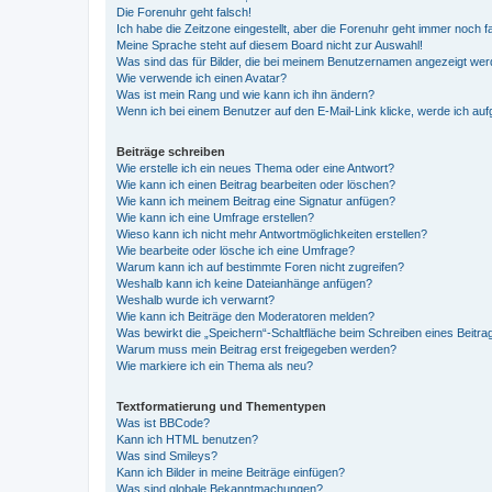
Die Forenuhr geht falsch!
Ich habe die Zeitzone eingestellt, aber die Forenuhr geht immer noch f
Meine Sprache steht auf diesem Board nicht zur Auswahl!
Was sind das für Bilder, die bei meinem Benutzernamen angezeigt we
Wie verwende ich einen Avatar?
Was ist mein Rang und wie kann ich ihn ändern?
Wenn ich bei einem Benutzer auf den E-Mail-Link klicke, werde ich au
Beiträge schreiben
Wie erstelle ich ein neues Thema oder eine Antwort?
Wie kann ich einen Beitrag bearbeiten oder löschen?
Wie kann ich meinem Beitrag eine Signatur anfügen?
Wie kann ich eine Umfrage erstellen?
Wieso kann ich nicht mehr Antwortmöglichkeiten erstellen?
Wie bearbeite oder lösche ich eine Umfrage?
Warum kann ich auf bestimmte Foren nicht zugreifen?
Weshalb kann ich keine Dateianhänge anfügen?
Weshalb wurde ich verwarnt?
Wie kann ich Beiträge den Moderatoren melden?
Was bewirkt die „Speichern“-Schaltfläche beim Schreiben eines Beitra
Warum muss mein Beitrag erst freigegeben werden?
Wie markiere ich ein Thema als neu?
Textformatierung und Thementypen
Was ist BBCode?
Kann ich HTML benutzen?
Was sind Smileys?
Kann ich Bilder in meine Beiträge einfügen?
Was sind globale Bekanntmachungen?