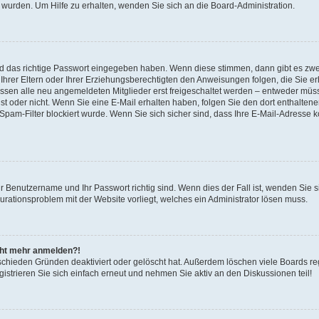
 wurden. Um Hilfe zu erhalten, wenden Sie sich an die Board-Administration.
nd das richtige Passwort eingegeben haben. Wenn diese stimmen, dann gibt es zw
Ihrer Eltern oder Ihrer Erziehungsberechtigten den Anweisungen folgen, die Sie erh
üssen alle neu angemeldeten Mitglieder erst freigeschaltet werden – entweder müsse
 ist oder nicht. Wenn Sie eine E-Mail erhalten haben, folgen Sie den dort enthalte
pam-Filter blockiert wurde. Wenn Sie sich sicher sind, dass Ihre E-Mail-Adresse 
hr Benutzername und Ihr Passwort richtig sind. Wenn dies der Fall ist, wenden Sie
gurationsproblem mit der Website vorliegt, welches ein Administrator lösen muss.
icht mehr anmelden?!
schieden Gründen deaktiviert oder gelöscht hat. Außerdem löschen viele Boards reg
strieren Sie sich einfach erneut und nehmen Sie aktiv an den Diskussionen teil!