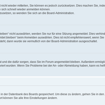
rt nicht wieder mitteilen, Sie können es jedoch zurücksetzen. Dies machen Sie, in
e sich schnell wieder anmelden können.
ckzusetzen, so wenden Sie sich an die Board-Administration.
ben“ nicht auswählen, werden Sie nur für eine Sitzung angemeldet. Dies verhinde
et bleiben“ beim Anmelden auswählen. Dies ist nicht empfehlenswert, wenn Sie s
steht, dann wurde sie vermutlich von der Board-Administration ausgeschaltet.
 hat und die dafür sorgen, dass Sie im Forum angemeldet bleiben. Außerdem ermögl
ktiviert wurden. Wenn Sie Probleme bei der An- oder Abmeldung haben, kann es hel
en in der Datenbank des Boards gespeichert. Um diese zu ändern, gehen Sie in den 
rt können Sie alle Ihre Einstellungen ändern.