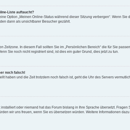
ine-Liste auftaucht?
 eine Option „Meinen Online-Status während dieser Sitzung verbergen“. Wenn Sie d
rden dann als unsichtbarer Besucher gezählt.
n Zeitzone. In diesem Fall sollten Sie im „Persönlichen Bereich“ die für Sie passend
 Sie noch nicht registriert sind, ist dies ein guter Grund, dies jetzt zu tun.
mer noch falsch!
ellt haben und die Zeit trotzdem noch falsch ist, geht die Uhr des Servers vermutlic
 installiert oder niemand hat das Forum bislang in Ihre Sprache übersetzt. Fragen 
t, würden wir uns freuen, wenn Sie es übersetzen würden. Weitere Informationen da