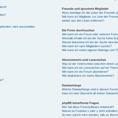
alsch!
Freunde und ignorierte Mitglieder
Wozu benötige ich die Listen der Freunde un
rden?
Wie kann ich Mitglieder zur Liste der Freund
wieder aus den Listen entfernen?
fgefordert, mich anzumelden.
Die Foren durchsuchen
Wie kann ich ein Forum oder mehrere For
Weshalb erhalte ich bei der Suche keine Er
Warum bekomme ich bei der Suche eine lee
Wie kann ich nach Mitgliedern suchen?
Wie kann ich meine eigenen Beiträge und T
Abonnements und Lesezeichen
Was ist der Unterschied zwischen einem L
Wie kann ich ein Lesezeichen auf ein Them
Wie kann ich ein Forum abonnieren?
Wie deaktiviere ich meine Abonnements?
gs?
Dateianhänge
Welche Dateianhänge sind in diesem Forum
Kann ich eine Übersicht all meiner Dateian
phpBB betreffende Fragen
Wer hat diese Forensoftware entwickelt?
Warum ist Funktion x oder y nicht enthalten
An wen soll ich mich wenden, falls es Besc