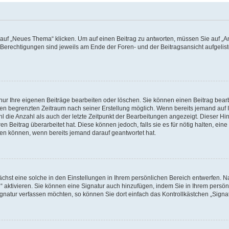
f „Neues Thema“ klicken. Um auf einen Beitrag zu antworten, müssen Sie auf „Ant
e Berechtigungen sind jeweils am Ende der Foren- und der Beitragsansicht aufgeliste
nur Ihre eigenen Beiträge bearbeiten oder löschen. Sie können einen Beitrag bear
nen begrenzten Zeitraum nach seiner Erstellung möglich. Wenn bereits jemand auf Ih
 die Anzahl als auch der letzte Zeitpunkt der Bearbeitungen angezeigt. Dieser Hi
 Beitrag überarbeitet hat. Diese können jedoch, falls sie es für nötig halten, eine 
hen können, wenn bereits jemand darauf geantwortet hat.
hst eine solche in den Einstellungen in Ihrem persönlichen Bereich entwerfen. Na
 aktivieren. Sie können eine Signatur auch hinzufügen, indem Sie in Ihrem persö
gnatur verfassen möchten, so können Sie dort einfach das Kontrollkästchen „Signa