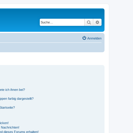
Suche
Erweiterte Suche
Anmelden
ete ich ihnen bei?
en farbig dargestellt?
tartseite?
icken!
 Nachrichten!
ed dieses Forums erhalten!