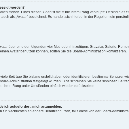
gezeigt werden?
men stehen. Eines dieser Bilder ist meist mit Ihrem Rang verknüpft: Oft sind dies S
auch als „Avatar“ bezeichnet. Es handelt sich hierbei in der Regel um ein persönl
 Avatar über eine der folgenden vier Methoden hinzufügen: Gravatar, Galerie, Rem
inen Avatar benutzen können, sollten Sie die Board-Administration kontaktieren.
iele Beiträge Sie bislang erstellt haben oder identifizieren bestimmte Benutzer
 Board-Administration festgelegt wurden. Bitte schreiben Sie keine sinnlosen Beit
wird Ihren Rang unter Umständen einfach wieder zurücksetzen.
rde ich aufgefordert, mich anzumelden.
ion für Nachrichten an andere Benutzer nutzen, falls diese von der Board-Administ